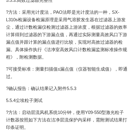
5.5.3.高效过滤器完整性
?方法：采用光计度法，PAO法即是光计度法的一种，SX-
L310s检漏设备检漏原理是采用气溶胶发生器在过滤器上游发
尘，通过计数检漏仪检测过滤器上游浓度，根据过滤器的效率
计算得到过滤器的下游漏点值，再通过实际测量高效风口下游
漏点值并跟计算的漏点值进行比较，实现对高效过滤器的检
漏。具体操作执行《洁净室高效风口计数检漏监测标准操作规
程》，附检测数据。
?可接受标准：测量扫描值≤漏点值（仪器智能生成值），即通
过。
?确认报告：确认结果记入附件5.5.3
5.5.4尘埃粒子测试
?方法：启动层流风机系统10分钟，使用Y09-550型激光粒子
计数器按照如下方法在洁净层流保护内采样，需附测试结果打
印条证明。