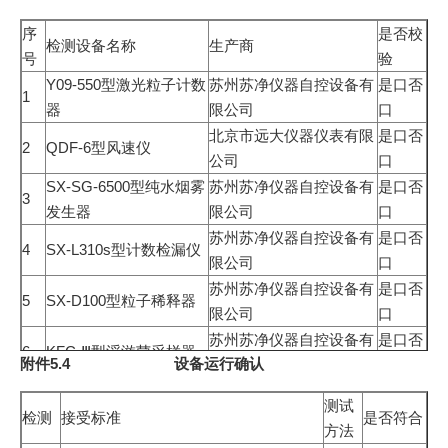
序
是否校
检测设备名称
生产商
号
验
Y09-550型激光粒子计数
苏州苏净仪器自控设备有
是口否
1
确认人/日期
器
限公司
口
复核人/日期
北京市远大仪器仪表有限
是口否
2
QDF-6型风速仪
公司
口
SX-SG-6500型纯水烟雾
苏州苏净仪器自控设备有
是口否
3
发生器
限公司
口
苏州苏净仪器自控设备有
是口否
4
SX-L310s型计数检漏仪
限公司
口
苏州苏净仪器自控设备有
是口否
5
SX-D100型粒子稀释器
限公司
口
苏州苏净仪器自控设备有
是口否
6
KFC-Ⅲ型浮游菌采样器
附件5.4 设备运行确认
限公司
口
备注：
测试
确认人/日期：
检测
接受标准
是否符合
方法
复核人/日期：