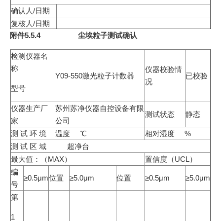
确认人/日期
复核人/日期
附件5.5.4 尘埃粒子测试确认
检测仪器名
称
仪器校验情
Y09-550激光粒子计数器
已校验
况
型号
仪器生产厂
苏州苏净仪器自控设备有限
测试状态
静态
家
公司
测 试 环 境
温度 ℃
相对湿度 %
测 试 区 域
超净台
最大值：（MAX）
置信度（UCL）
编
≥0.5μm
位置
≥5.0μm
位置
≥0.5μm
≥5.0μm
号
第
1