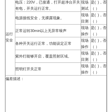
电压：220V，已接通，打开超净台开关
现场
是( )，否
有电，开关运行正常。
测试
（ ）
现场
是( )，否
电源接线安全，无裸露现象。
目测
（ ）
现场
是( )，否
正常运转30min以上无异常噪声
运行
操作
（ ）
安全
现场
是( )，否
各种开关运行正常，功能设定正常
操作
（ ）
现场
是( )，否
紫外灯能够开启，覆盖照射区域。
目测
（ ）
现场
是( )，否
照明灯开关正常
操作
（ ）
偏差描述：