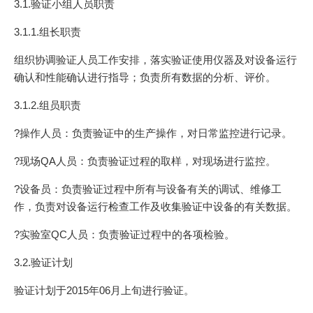
验
3.1.验证小组人员职责
室
3.1.1.组长职责
生
产
组织协调验证人员工作安排，落实验证使用仪器及对设备运行
负责验证方案和报告的审核、负责参与验证工作的实
2
技
确认和性能确认进行指导；负责所有数据的分析、评价。
施。
术
3.1.2.组员职责
部
质
?操作人员：负责验证中的生产操作，对日常监控进行记录。
量
负责验证方案和报告的审核，负责参与验证工作的实
3
管
?现场QA人员：负责验证过程的取样，对现场进行监控。
施。
理
?设备员：负责验证过程中所有与设备有关的调试、维修工
部
作，负责对设备运行检查工作及收集验证中设备的有关数据。
公
司
负责验证方案和报告的批准，负责验证的协调工作，
?实验室QC人员：负责验证过程中的各项检验。
验
以保证本验证方案规定项目的顺利实施，批准最终验
4
3.2.验证计划
证
证报告确保全部验收标准均得到满足，并发放验证合
小
格证书。
验证计划于2015年06月上旬进行验证。
组