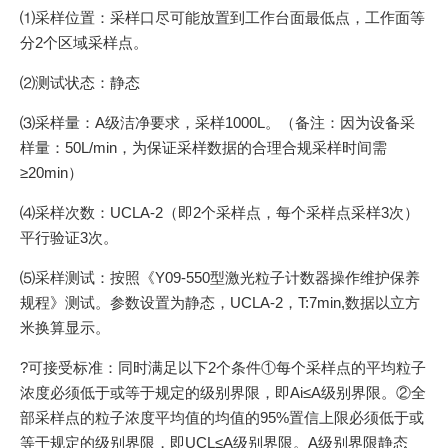
⑴采样位置：采样口尽可能放置到工作台面最低点，工作面等
分2个区域采样点。
⑵测试状态：静态
⑶采样量：A级洁净要求，采样1000L。（备注：因为设备采
样量：50L/min，为保证采样数据的合理合规采样时间需
≥20min）
⑷采样次数：UCLA-2（即2个采样点，每个采样点采样3次）
平行验证3次。
⑸采样测试：按照《Y09-550型激光粒子计数器操作维护保养
规程》测试。参数设置为静态，UCLA-2，T:7min,数据以立方
米换算显示。
?可接受标准：同时满足以下2个条件①每个采样点的平均粒子
浓度必须低于或等于规定的级别界限，即Ai≤A级别界限。②全
部采样点的粒子浓度平均值的均值的95%置信上限必须低于或
等于规定的级别界限，即UCL≤A级别界限。A级别界限静态