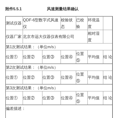
附件5.5.1 风速测量结果确认
QDF-6型数字式风速
校验状
已校
环境温
测试仪器
仪
态
验
度
相对湿
仪器厂家
北京市远大仪器仪表有限公司
度
第1次测试结果：（单位m/s）
位置
位置①
位置②
位置③
位置④
平均值
结 论
⑤
第2次测试结果：（单位m/s）
位置
位置①
位置②
位置③
位置④
平均值
结 论
⑤
第3次测试结果：（单位m/s）
位置
位置①
位置②
位置③
位置④
平均值
结 论
⑤
偏差描述：