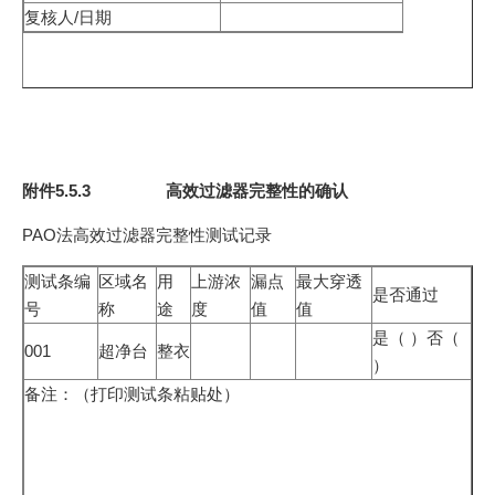
复核人/日期
附件5.5.3 高效过滤器完整性的确认
PAO法高效过滤器完整性测试记录
测试条编
区域名
用
上游浓
漏点
最大穿透
是否通过
号
称
途
度
值
值
是（ ）否（
001
超净台
整衣
）
备注：（打印测试条粘贴处）