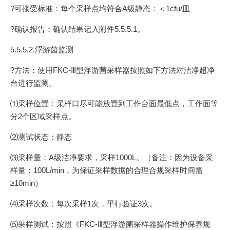
?可接受标准：每个采样点均符合A级静态：＜1cfu/皿
?确认报告：确认结果记入附件5.5.5.1。
5.5.5.2.浮游菌监测
?方法：使用FKC-Ⅲ型浮游菌采样器按照如下方法对洁净超净
台进行监测。
⑴采样位置：采样口尽可能放置到工作台面最低点，工作面等
分2个区域采样点。
⑵测试状态：静态
⑶采样量：A级洁净要求，采样1000L。（备注：因为设备采
样量：100L/min，为保证采样数据的合理合规采样时间需
≥10min）
⑷采样次数：每次采样1次，平行验证3次。
⑸采样测试：按照《FKC-Ⅲ型浮游菌采样器操作维护保养规