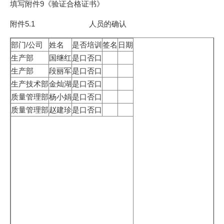
填写附件9《验证合格证书》
附件5.1 人员的确认
部门/公司
姓名
是否培训
签名
日期
生产部
国继红
是口否口
生产部
段丽军
是口否口
生产技术部
金灿湖
是口否口
质量管理部
杨小娟
是口否口
质量管理部
赵建珍
是口否口