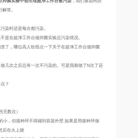
做
抑菌实验中会出现超净工作台被污染
，我们要如何防
行解答。
总污染时还是每次都污染。
是不是在超净工作台做抑菌实验总污染情况。
崩溃了，哪位高人给指点一下关于在超净工作台做抑菌
是做几次之后总有一次不污染的。可是我都做了N次了还
要点？
伤无数次）
的小，但接种环不得碰到容器外壁.如果是用接种环做
然后在火上烧