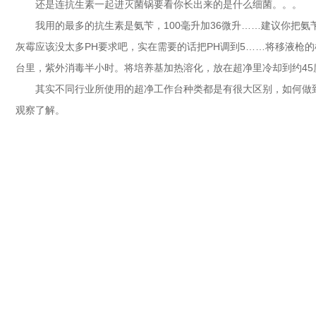
还是连抗生素一起进灭菌锅要看你长出来的是什么细菌。。。
我用的最多的抗生素是氨苄，100毫升加36微升……建议你把氨
灰霉应该没太多PH要求吧，实在需要的话把PH调到5……将移液枪
台里，紫外消毒半小时。将培养基加热溶化，放在超净里冷却到约4
其实不同行业所使用的超净工作台种类都是有很大区别，如何做
观察了解。