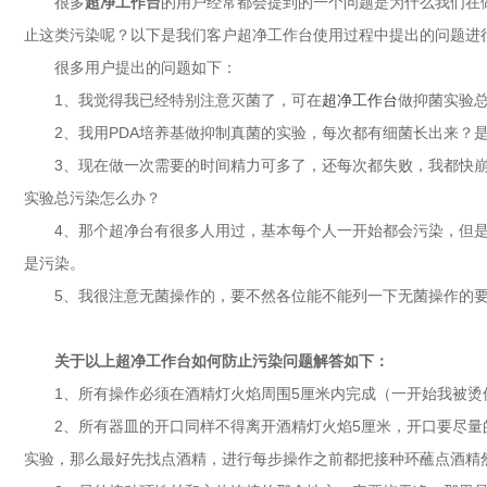
很多
超净工作台
的用户经常都会提到的一个问题是为什么我们在
止这类污染呢？以下是我们客户超净工作台使用过程中提出的问题进
很多用户提出的问题如下：
1、我觉得我已经特别注意灭菌了，可在
超净工作台
做抑菌实验
2、我用PDA培养基做抑制真菌的实验，每次都有细菌长出来？
3、现在做一次需要的时间精力可多了，还每次都失败，我都快
实验总污染怎么办？
4、那个超净台有很多人用过，基本每个人一开始都会污染，但
是污染。
5、我很注意无菌操作的，要不然各位能不能列一下无菌操作的
关于以上超净工作台如何防止污染问题解答如下：
1、所有操作必须在酒精灯火焰周围5厘米内完成（一开始我被烫
2、所有器皿的开口同样不得离开酒精灯火焰5厘米，开口要尽量
实验，那么最好先找点酒精，进行每步操作之前都把接种环蘸点酒精