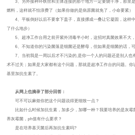
3、另外接种环铁丝和主体连接的那个地方一定要烧干净，那里
燃料，这样就不怕浪费了（如果你做的是病原菌就免了，小命要紧）
4、平板倒好以后不要拿下盖子，直接摞成一叠让它凝固，这样
了什么地步）
5、超净工作台用之前开紫外消毒半小时，这招对真菌效果不大
6、不知道你的污染菌落是细菌还是酵母，但如果是细菌的话，
7、当初我是一周以后才不污染的,是你一个人的问题还是别人也
术不过关；如果是大家都有这个问题，那就是超净工作台的问题。你
基里加抗生素了。
从网上也摘录了部分回答：
可不可以麻烦你把这个问题说得更细致一点？
比如什么时候加抗生素，加多少，加哪一种？我要培养的是灰霉
养灰霉菌，ph值有什么要求？
是在培养基灭菌后再加抗生素吗?