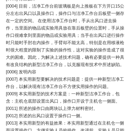
[0004] 目前，洁净工作台前玻璃板是向上推板在下方开口15公
分左右出风口以及操作口，操作口与洁净工作台后板壁一侧存
在一定的空间。 在使用洁净工作台时，手从出风口进去操
作，当里面的物品或实验用具放在靠后板壁的位置时，手从操
作口很难拿到里面的物品或实验用具；当手在出风口进行操作
时只能时手肘在内操作，手臂却不能太高，特别是在用移液枪
时很大程度的限制了实验的操作性，这对实验的操作造成了很
大的困难。因此，为解决上述技术问题，确有必要提供一种具
有改良结构的新型洁净工作台，以克服现有技术中所述缺陷。
[0006] 发明内容
[0007] 本实用新型要解决的技术问题是：提供一种新型洁净工
作台，以解决现有洁净工作台不方便实用操作的问题。
[0009] 本实用新型的技术方案是：一种新型洁净工作台，包
含：主机仓底部设置出风口，操作口开设于主机仓一侧面。
[0011] 所述的操作口由两块以上弹力材料密封。
[0012] 所述的出风口设置于操作口一侧。
[0013] 本实用新型的有益效果：本实用新型通过在主机仓一侧
面设置操作口，方便实验人员的操作，改进前，实验人员只能