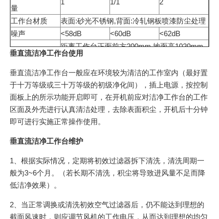
1
1/1
2
量
工作台材质
表面:砂光不锈钢,背面:冷轧钢板喷漆防尘处理
噪声
<58dB
<60dB
<62dB
距离工作台正面前方200mm,地面高1020mm
噪声测试位置
垂直流洁净工作台使用
处
电源
220V,50HZ
垂直流洁净工作台一般应在环境较为清洁的工作室内（最好置
功率
0.18KW
0.25KW
0.36KW
于十万等级或三十万等级的初级净化间），插上电源，按控制
适用人数
1人
1-2人
2-3人
面板上的所示功能开启即可，在开机前应对洁净工作台的工作
区面及外壳进行认真清洁处理，去除表面积尘，开机后十分钟
即可进行实施正常操作使用。
垂直流洁净工作台维护
1、根据实际情况，定期将初效过滤器拆下清洗，清洗周期一
般为3~6个月。（若长期不清洗，积尘将导致进风量不足而降
低洁净效果）。
2、当正常调换或清洗初效空气过滤器后，仍不能达到理想的
截面风速时，则应调节风机的工作电压，从而达到理想的均匀