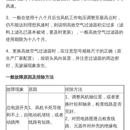
风速。
3、一般在使用十八个月后当风机工作电压调整至最高点时，
仍不能达到理想风速时，则说明高效空气过滤器积尘过多（滤
料上滤孔已基本被堵，要及时更新），一般高效空气过滤器的
使用期限为十八个月。
4、更换高效空气过滤器时，应注意型号规格尺寸的正确（原
生产厂家配置），按箭头风向装置，并注意过滤器的周边密
封，无渗漏现象发生。
一般故障原因及排除方法
故障现象
原因
排除方法
1、调整风机轴位置，或者更
换叶轮和轴承，检查线路是否
总电源开关
1、风机卡死导致
完好。
和不上，自
电动机堵转，或者
2、对照电路图逐点检查线
动跳闸
线路有短路。
路、元器件对外壳的绝缘电