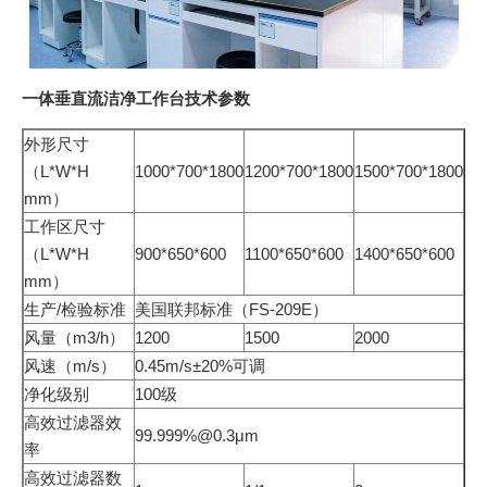
一体垂直流洁净工作台技术参数
外形尺寸
（L*W*H
1000*700*1800
1200*700*1800
1500*700*1800
mm）
工作区尺寸
（L*W*H
900*650*600
1100*650*600
1400*650*600
mm）
生产/检验标准
美国联邦标准（FS-209E）
风量（m3/h）
1200
1500
2000
风速（m/s）
0.45m/s±20%可调
净化级别
100级
高效过滤器效
99.999%@0.3μm
率
高效过滤器数