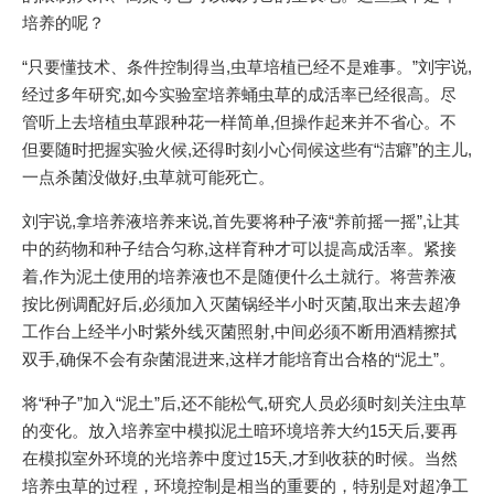
培养的呢？
“只要懂技术、条件控制得当,虫草培植已经不是难事。”刘宇说,
经过多年研究,如今实验室培养蛹虫草的成活率已经很高。尽
管听上去培植虫草跟种花一样简单,但操作起来并不省心。不
但要随时把握实验火候,还得时刻小心伺候这些有“洁癖”的主儿,
一点杀菌没做好,虫草就可能死亡。
刘宇说,拿培养液培养来说,首先要将种子液“养前摇一摇”,让其
中的药物和种子结合匀称,这样育种才可以提高成活率。紧接
着,作为泥土使用的培养液也不是随便什么土就行。将营养液
按比例调配好后,必须加入灭菌锅经半小时灭菌,取出来去超净
工作台上经半小时紫外线灭菌照射,中间必须不断用酒精擦拭
双手,确保不会有杂菌混进来,这样才能培育出合格的“泥土”。
将“种子”加入“泥土”后,还不能松气,研究人员必须时刻关注虫草
的变化。放入培养室中模拟泥土暗环境培养大约15天后,要再
在模拟室外环境的光培养中度过15天,才到收获的时候。当然
培养虫草的过程，环境控制是相当的重要的，特别是对超净工