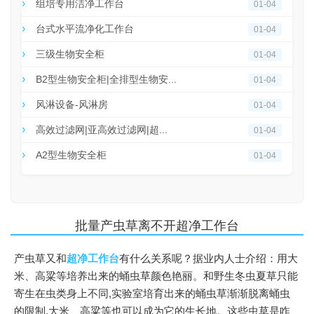
组培专用洁净工作台
01-04
台式水平流净化工作台
01-04
三级生物安全柜
01-04
B2型生物安全柜|全排型生物安...
01-04
风淋设备-风淋房
01-04
高效过滤网|亚高效过滤网|超...
01-04
A2型生物安全柜
01-04
批量产虫草离不开超净工作台
产虫草又和
超净工作台
有什么关系呢？据业内人士介绍：用大
米、高粱等培养出来的蛹虫草颜色艳丽。和野生冬虫夏草只能
寄生在虫类身上不同,实验室培育出来的蛹虫草渐渐脱离蛹虫
的限制,大米、高粱等也可以成为它的生长地。这些虫草是咋