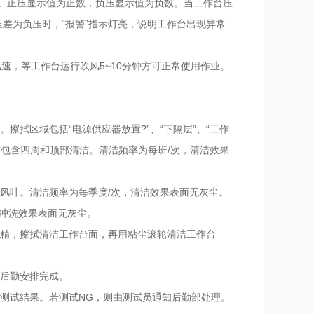
差值。正压显示值为正数，负压显示值为负数。当工作台压
压差为负压时，“报警”指示灯亮，说明工作台出现异常
节好风速，等工作台运行吹风5~10分钟方可正常使用作业。
擦拭区域包括“电源供应器放置?”、“下隔层”、“工作
清洁包含四周和顶部清洁。清洁频率为每班/次，清洁效果
机风叶。清洁频率为每季度/次，清洁效果表面无灰尘。
，冲洗效果表面无灰尘。
酒精，擦拭清洁工作台面，再用粘尘滚轮清洁工作台
由后勤安排完成。
录测试结果。若测试NG，则由测试员通知后勤部处理。