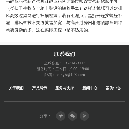
与静压箱密封严密且在静压箱合适部位须设置密封橡胶手套
（类似于生物安全柜上装设的橡胶手套）这样才勉强可以对排
风高效过滤网进行扫描检漏，若有泄漏点，需拆开连接螺栓补
漏，排风管技术夹道就需加宽，与高效过滤网相连的静压箱结
构要复杂的多。这在实际工程中是不适用的。
联系我们
全球客服：13570963007
服务时间：工作日（9:00~18:00）
邮箱：hzmy5@126.com
关于我们
产品展示
服务与支持
新闻中心
案例中心
分享：