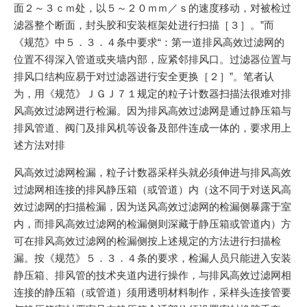
面２～３ｃｍ处，以５～２０ｍｍ／ｓ的速度移动，对被检过
滤器整个断面，封头胶和安装框架处进行扫描［３］。”而
《规范》中５．３．４条中要求“：第一道排风高效过滤网的
位置不得深入管道或夹墙内部，应紧邻排风口。过滤器位置与
排风口结构应易于对过滤器进行安全更换［２］”。笔者认
为，用《规范》ＪＧＪ７１规定的粒子计数器扫描法很难对排
风高效过滤网进行检漏。因为排风高效过滤网是通过静压箱与
排风管道、阀门及排风机等设备及部件连成一体的，要求用上
述方法对排
风高效过滤网检漏，粒子计数器采样头就必须伸进与排风高效
过滤网相连接的排风静压箱（或管道）内（这不同于对送风高
效过滤网的扫描检漏，因为送风高效过滤网的检漏侧暴露于室
内，而排风高效过滤网的检漏侧则深藏于静压箱或管道内）方
可在排风高效过滤网的检漏侧按上述规定的方法进行扫描检
漏。按《规范》５．３．４条的要求，检漏人员只能进入安装
静压箱、排风管的技术夹道内进行操作，与排风高效过滤网相
连接的静压箱（或管道）须用透明材料制作，采样头连接管要