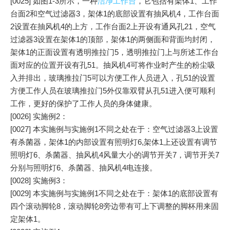
[0025] 如图1-3所示，一种
洁净工作台
，它包括有架体1、工作
台面2和空气过滤器3，架体1的底部设置有抽风机4，工作台面
2设置在抽风机4的上方，工作台面2上开设有通风孔21，空气
过滤器3设置在架体1的顶部，架体1的两侧面和背面均封闭，
架体1的正面设置有透明推拉门5，透明推拉门上与所述工作台
面对应的位置开设有孔51。抽风机4可将作业时产生的粉尘吸
入并排出，玻璃推拉门5可以方便工作人员进入，孔51的设置
方便工作人员在玻璃推拉门5外仅靠双臂从孔51进入便可顺利
工作，更好的保护了工作人员的身体健康。
[0026] 实施例2：
[0027] 本实施例与实施例1不同之处在于：空气过滤器3上设置
有杀菌器，架体1的内部设置有照明灯6,架体1上还设置有调节
照明灯6、杀菌器、抽风机4风量大小的调节开关7，调节开关7
分别与照明灯6、杀菌器、抽风机4电连接。
[0028] 实施例3：
[0029] 本实施例与实施例1不同之处在于：架体1的底部设置有
四个滚动脚轮8，滚动脚轮8旁边带有可上下调整的脚杯用来固
定架体1。