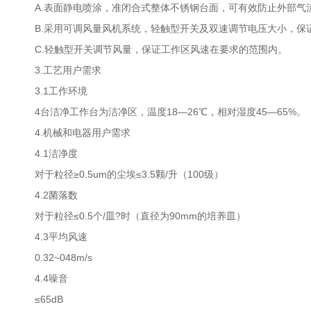
A.表面静电喷涂，准闭合式整体不锈钢台面，可有效防止外部气
B.采用可调风量风机系统，轻触型开关及双速调节电压大小，保
C.轻触型开关调节风量，保证工作区风速在要求的范围内。
3.工艺用户需求
3.1工作环境
4台洁净工作台为洁净区，温度18—26℃，相对湿度45—65%。
4.机械和电器用户需求
4.1洁净度
对于粒径≥0.5um的尘埃≤3.5颗/升（100级）
4.2菌落数
对于粒径≤0.5个/皿?时（直径为90mm的培养皿）
4.3平均风速
0.32~048m/s
4.4噪音
≤65dB