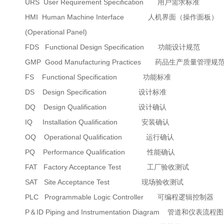
URS User Requirement Specification 用户需求标准
HMI Human Machine Interface 人机界面（操作面板）
(Operational Panel)
FDS Functional Design Specification 功能设计规范
GMP Good Manufacturing Practices 药品生产质量管理
FS Functional Specification 功能标准
DS Design Specification 设计标准
DQ Design Qualification 设计确认
IQ Installation Qualification 安装确认
OQ Operational Qualification 运行确认
PQ Performance Qualification 性能确认
FAT Factory Acceptance Test 工厂验收测试
SAT Site Acceptance Test 现场验收测试
PLC Programmable Logic Controller 可编程逻辑控制器
P＆ID Piping and Instrumentation Diagram 管道和仪表流程图