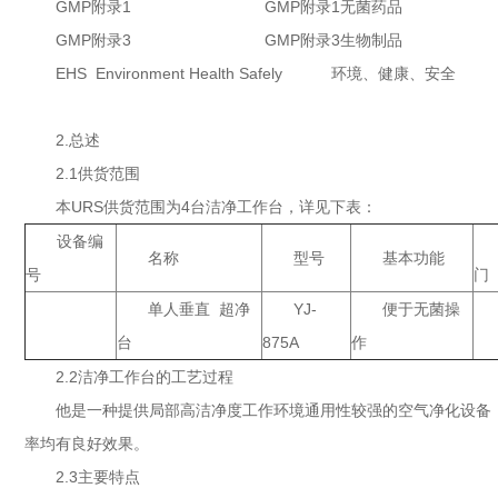
GMP附录1 GMP附录1无菌药品
GMP附录3 GMP附录3生物制品
EHS Environment Health Safely 环境、健康、安全
2.总述
2.1供货范围
本URS供货范围为4台洁净工作台，详见下表：
设备编
名称
型号
基本功能
号
门
单人垂直 超净
YJ-
便于无菌操
台
875A
作
2.2洁净工作台的工艺过程
他是一种提供局部高洁净度工作环境通用性较强的空气净化设备
率均有良好效果。
2.3主要特点