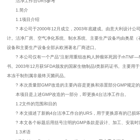
洁净工作台URS参考
1.简介
1.1项目介绍
? 本公司于2000年12月成立，2003年底建成。由意大利设计公司
计。洁净厂房、空气净化系统、制水系统、主要生产设备均由奥星（
设备和主要生产设备全部从欧洲著名厂商进口。
? 本公司仅有一个产品“注射用重组改构人肿瘤坏死因子rhTNF—
书。2003年12月获SFDA颁发的国家生物制品Ⅰ类新药证书。主
本冻干制剂属非最终灭菌药品。
? 本次质量部GMP改造的主要内容是更换和添置部分GMP规定
本项目是上述GMP改造的一部分，即更换4台洁净工作台。
1.2文件的范围和目的
? 本文描述了新购4台洁净工作台的URS，用于更换原有的已损坏
? 本文各个标题后用括号注明的GMP条款是设计、加工、安装时
1.3术语