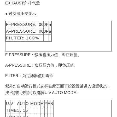
EXHAUST:外排气量
● 过滤器压差显示
F
–
P
R
E
S
S
U
R
E
:
0
0
0
P
a
A
–
P
R
E
S
S
U
R
E
:
0
0
0
P
a
F
I
L
T
E
R
:
1
0
0
%
F-PRESSURE：静压箱压力值，即正压值。
A-PRESSURE：负压压力值，即负压值。
FILTER：为过滤器使用寿命
紫外灯自动运行模式选择在此页面下按设置键进入设置状态，
按↑键或↓按键可以选择U.V AUTO MODE：
U
.
V
A
U
T
O
M
O
D
E
:
Y
E
S
T
I
M
E
1
:
1
5