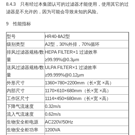
8.4.3 只有经过本集团认可的过滤器才能使用，使用其它的过
滤器是不允许的，因为可能会导致未知的风险。
9 性能指标
型号
HR40-ⅡA2型
级别类型
A2型，30%外排，70%循环
排风过滤器规格/数
HEPA FILTER×1 过滤效率
量
≥99.99%@0.3μm
送风过滤器规格/数
ULPA FILTER×1 过滤效率
量
≥99.999%@0.12μm
外形尺寸
1360×780×2200mm（长×宽 ×高）
内部尺寸
1170×610×680mm（长×宽 ×高）
工作区尺寸
1114×450×680mm（长×宽 ×高）
下降气流速度
0.32m/s
流入气流速度
0.62m/s
生物安全柜电源
AC220V/50Hz
生物安全柜功率
1200VA