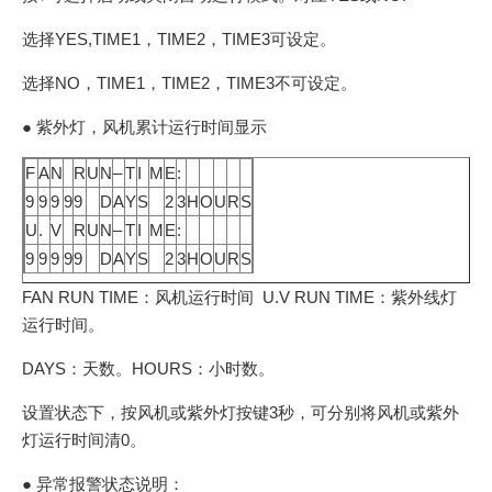
选择YES,TIME1，TIME2，TIME3可设定。
选择NO，TIME1，TIME2，TIME3不可设定。
● 紫外灯，风机累计运行时间显示
F
A
N
R
U
N
–
T
I
M
E
:
9
9
9
9
9
D
A
Y
S
2
3
H
O
U
R
S
U
.
V
R
U
N
–
T
I
M
E
:
9
9
9
9
9
D
A
Y
S
2
3
H
O
U
R
S
FAN RUN TIME：风机运行时间 U.V RUN TIME：紫外线灯
运行时间。
DAYS：天数。HOURS：小时数。
设置状态下，按风机或紫外灯按键3秒，可分别将风机或紫外
灯运行时间清0。
● 异常报警状态说明：