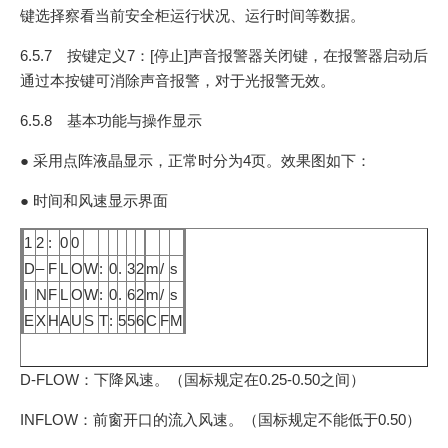
键选择察看当前安全柜运行状况、运行时间等数据。
6.5.7 按键定义7：[停止]声音报警器关闭键，在报警器启动后
通过本按键可消除声音报警，对于光报警无效。
6.5.8 基本功能与操作显示
● 采用点阵液晶显示，正常时分为4页。效果图如下：
● 时间和风速显示界面
1
2
:
0
0
D
–
F
L
O
W
:
0
.
3
2
m
/
s
I
N
F
L
O
W
:
0
.
6
2
m
/
s
E
X
H
A
U
S
T
:
5
5
6
C
F
M
D-FLOW：下降风速。（国标规定在0.25-0.50之间）
INFLOW：前窗开口的流入风速。（国标规定不能低于0.50）