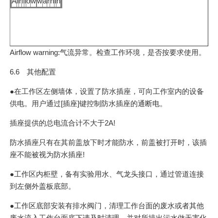
A
i
r
f
l
o
w
w
a
r
n
i
n
Airflow warning:气流异常。检查工作环境，是否按要求使用。
6.6 其他配置
●在工作区左侧墙体，设置了防水插座，可向工作室内的设备
供电。用户通过[插座]键控制防水插座的通断电。
插座提供的总电流合计不大于2A!
防水插座只有在其前盖放下时才能防水，前盖被打开时，该插
座不能被视为防水插座!
●工作区内柜壁，备有实验用水、气龙头接口，通过管道连接
到左侧外盖板底部。
●工作区底部安装有排水阀门，清理工作台面的废水或者其他
废水流入工作台面底下请及时清理，并对所排出污水做无害化