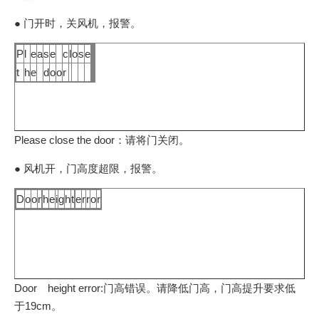
● 门开时，关风机，报警。
P
l
e
a
s
e
c
l
o
s
e
t
h
e
d
o
o
r
Please close the door：请将门关闭。
● 风机开，门高度超限，报警。
D
o
o
r
h
e
i
g
h
t
e
r
r
o
r
Door height error:门高错误。请降低门高，门高提升要求低
于19cm。