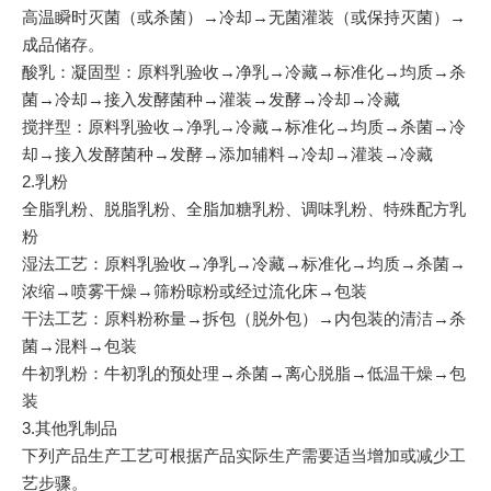
高温瞬时灭菌（或杀菌）→冷却→无菌灌装（或保持灭菌）→
成品储存。
酸乳：凝固型：原料乳验收→净乳→冷藏→标准化→均质→杀
菌→冷却→接入发酵菌种→灌装→发酵→冷却→冷藏
搅拌型：原料乳验收→净乳→冷藏→标准化→均质→杀菌→冷
却→接入发酵菌种→发酵→添加辅料→冷却→灌装→冷藏
2.乳粉
全脂乳粉、脱脂乳粉、全脂加糖乳粉、调味乳粉、特殊配方乳
粉
湿法工艺：原料乳验收→净乳→冷藏→标准化→均质→杀菌→
浓缩→喷雾干燥→筛粉晾粉或经过流化床→包装
干法工艺：原料粉称量→拆包（脱外包）→内包装的清洁→杀
菌→混料→包装
牛初乳粉：牛初乳的预处理→杀菌→离心脱脂→低温干燥→包
装
3.其他乳制品
下列产品生产工艺可根据产品实际生产需要适当增加或减少工
艺步骤。