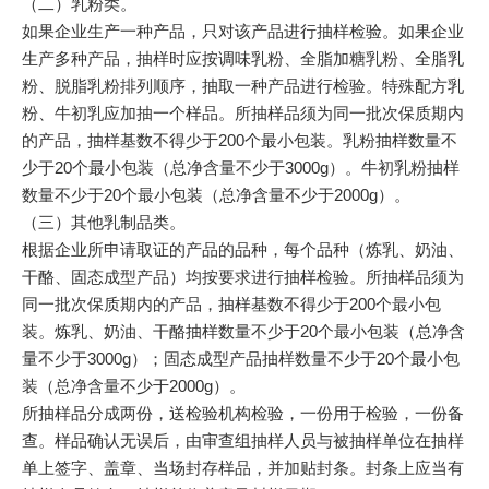
（二）乳粉类。
如果企业生产一种产品，只对该产品进行抽样检验。如果企业
生产多种产品，抽样时应按调味乳粉、全脂加糖乳粉、全脂乳
粉、脱脂乳粉排列顺序，抽取一种产品进行检验。特殊配方乳
粉、牛初乳应加抽一个样品。所抽样品须为同一批次保质期内
的产品，抽样基数不得少于200个最小包装。乳粉抽样数量不
少于20个最小包装（总净含量不少于3000g）。牛初乳粉抽样
数量不少于20个最小包装（总净含量不少于2000g）。
（三）其他乳制品类。
根据企业所申请取证的产品的品种，每个品种（炼乳、奶油、
干酪、固态成型产品）均按要求进行抽样检验。所抽样品须为
同一批次保质期内的产品，抽样基数不得少于200个最小包
装。炼乳、奶油、干酪抽样数量不少于20个最小包装（总净含
量不少于3000g）；固态成型产品抽样数量不少于20个最小包
装（总净含量不少于2000g）。
所抽样品分成两份，送检验机构检验，一份用于检验，一份备
查。样品确认无误后，由审查组抽样人员与被抽样单位在抽样
单上签字、盖章、当场封存样品，并加贴封条。封条上应当有