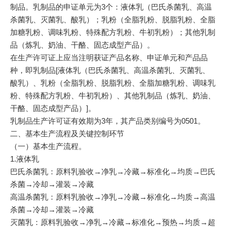
制品。乳制品的申证单元为3个：液体乳（巴氏杀菌乳、高温
杀菌乳、灭菌乳、酸乳）；乳粉（全脂乳粉、脱脂乳粉、全脂
加糖乳粉、调味乳粉、特殊配方乳粉、牛初乳粉）；其他乳制
品（炼乳、奶油、干酪、固态成型产品）。
在生产许可证上应当注明获证产品名称、申证单元和产品品
种，即乳制品[液体乳（巴氏杀菌乳、高温杀菌乳、灭菌乳、
酸乳）、乳粉（全脂乳粉、脱脂乳粉、全脂加糖乳粉、调味乳
粉、特殊配方乳粉、牛初乳粉）、其他乳制品（炼乳、奶油、
干酪、固态成型产品）]。
乳制品生产许可证有效期为3年，其产品类别编号为0501。
二、基本生产流程及关键控制环节
（一）基本生产流程。
1.液体乳
巴氏杀菌乳：原料乳验收→净乳→冷藏→标准化→均质→巴氏
杀菌→冷却→灌装→冷藏
高温杀菌乳：原料乳验收→净乳→冷藏→标准化→均质→高温
杀菌→冷却→灌装→冷藏
灭菌乳：原料乳验收→净乳→冷藏→标准化→预热→均质→超