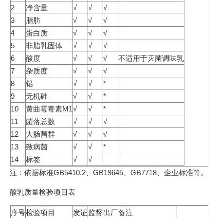
2
净含量
√
√
√
3
脂肪
√
√
√
4
蛋白质
√
√
√
5
非脂乳固体
√
√
√
6
酸度
√
√
√
不适用于灭菌调味乳
7
杂质度
√
√
√
8
铅
√
√
*
9
无机砷
√
√
*
10
黄曲霉毒素M1
√
√
*
11
菌落总数
√
√
√
12
大肠菌群
√
√
√
13
致病菌
√
√
*
14
标签
√
√
注：依据标准GB5410.2、GB19645、GB7718、企业标准等。
酸乳质量检验项目表
序号
检验项目
发证
监督
出厂
备注