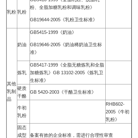
粉、全脂加糖乳粉和调味乳粉》
乳粉
乳粉
GB19644-2005《乳粉卫生标准》
GB5415-1999《奶油》
奶油
GB19646-2005《奶油稀奶油卫生标
准》
GB5417-1999《全脂无糖炼乳和全脂
炼乳
加糖炼乳》GB 13102-2005《炼乳卫
生标准》
其他
硬质
乳制
GB 5420-2003《干酪卫生标准》
干酪
品
RHB602-
牛初
2005《牛初
乳粉
乳粉》
固态
成型
备案有效的企业标准，需进行合理性审查