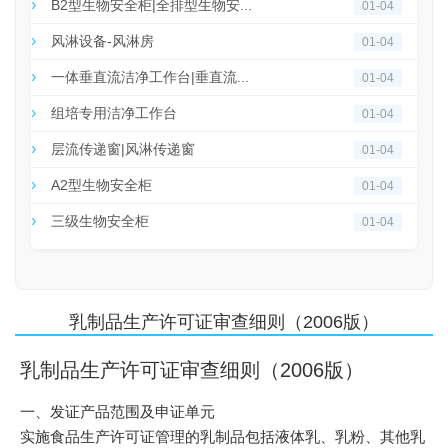
B2型生物安全柜|全排型生物安...
01-04
风淋设备-风淋房
01-04
一体垂直流洁净工作台|垂直流...
01-04
组培专用洁净工作台
01-04
层流传递窗|风淋传递窗
01-04
A2型生物安全柜
01-04
三级生物安全柜
01-04
乳制品生产许可证审查细则（2006版）
乳制品生产许可证审查细则（2006版）
一、发证产品范围及申证单元
实施食品生产许可证管理的乳制品包括液体乳、乳粉、其他乳