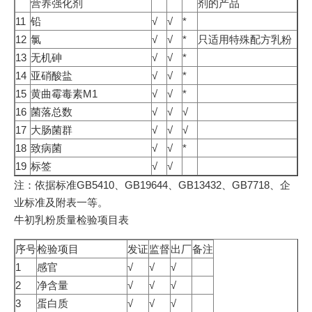
营养强化剂
剂的产品
11
铅
√
√
*
12
氯
√
√
*
只适用特殊配方乳粉
13
无机砷
√
√
*
14
亚硝酸盐
√
√
*
15
黄曲霉毒素M1
√
√
*
16
菌落总数
√
√
√
17
大肠菌群
√
√
√
18
致病菌
√
√
*
19
标签
√
√
注：依据标准GB5410、GB19644、GB13432、GB7718、企
业标准及附表一等。
牛初乳粉质量检验项目表
序号
检验项目
发证
监督
出厂
备注
1
感官
√
√
√
2
净含量
√
√
√
3
蛋白质
√
√
√