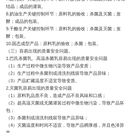
结晶；成品的灌装。
8.奶油生产关键控制环节：原料乳的验收；杀菌及灭菌；发
酵；成品的包装。
9.干酪生产关键控制环节：原料乳的验收；杀菌及灭菌；发
酵；包装。
10.固态成型产品：原料乳的验收；杀菌；包装。
（三）容易出现的质量安全问题。
1.巴氏杀菌乳、高温杀菌乳容易出现的质量安全问题
（1）生产过程中微生物污染导致产品变质；
（2）生产过程中杀菌剂或清洗剂残留导致产品异味；
（3）产品贮藏温度不适宜导致变质。
2.灭菌乳容易出现的质量安全问题
（1）原料乳品质不良，造成产品不良风味和口感；
（2）超高温灭菌或无菌灌装过程中微生物污染，导致产品坏
包；
（3）杀菌剂或清洗剂残留导致产品异味；
（4）灭菌温度和时间不适宜，导致产品稠厚感，并且色泽异
常。