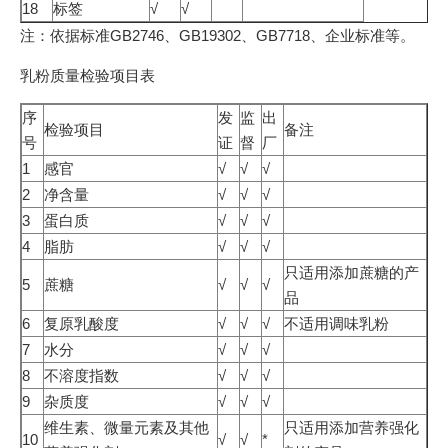
18
标签
√
√
注：依据标准GB2746、GB19302、GB7718、企业标准等。
乳粉质量检验项目表
序
发
监
出
检验项目
备注
号
证
督
厂
1
感官
√
√
√
2
净含量
√
√
√
3
蛋白质
√
√
√
4
脂肪
√
√
√
只适用添加蔗糖的产
5
蔗糖
√
√
√
品
6
复原乳酸度
√
√
√
不适用调味乳粉
7
水分
√
√
√
8
不溶度指数
√
√
√
9
杂质度
√
√
√
维生素、微量元素及其他
只适用添加营养强化
10
√
√
*