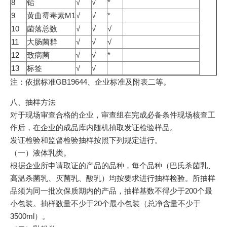
8
铅
√
√
*
9
黄曲霉毒素M1
√
√
*
10
菌落总数
√
√
√
11
大肠菌群
√
√
√
12
致病菌
√
√
*
13
标签
√
√
注：依据标准GB19644、企业标准及附表二等。
八、抽样方法
对于现场审查合格的企业，审查组在完成必备条件现场核查工
作后，在企业的成品库内随机抽取发证检验样品。
发证检验和监督检验抽样按照下列规定进行。
（一）液体乳类。
根据企业所申请取证的产品的品种，每个品种（巴氏杀菌乳、
高温杀菌乳、灭菌乳、酸乳）均按要求进行抽样检验。所抽样
品须为同一批次保质期内的产品，抽样基数不得少于200个最
小包装。抽样数量不少于20个最小包装（总净含量不少于
3500ml）。