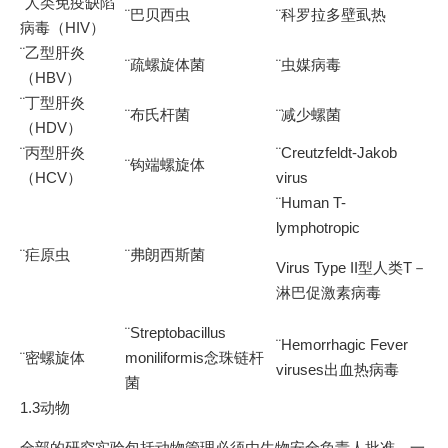
¨人类免疫缺陷
¨巴贝西虫
¨科罗拉多壁虱热
病毒（HIV）
¨乙型肝炎
¨疏螺旋体菌
¨虫媒病毒
（HBV）
¨丁型肝炎
¨布氏杆菌
¨减少螺菌
（HDV）
¨丙型肝炎
¨Creutzfeldt-Jakob
¨钩端螺旋体
（HCV）
virus
¨Human T-
lymphotropic
¨疟原虫
¨弗朗西斯菌
Virus Type II型人类T－
淋巴促激素病毒
¨Streptobacillus
¨Hemorrhagic Fever
¨密螺旋体
moniliformis念珠链杆
viruses出血热病毒
菌
1.3动物
全部的研究实验包括动物管理必须由生物安全负责人批准。一