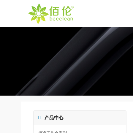

产品中心