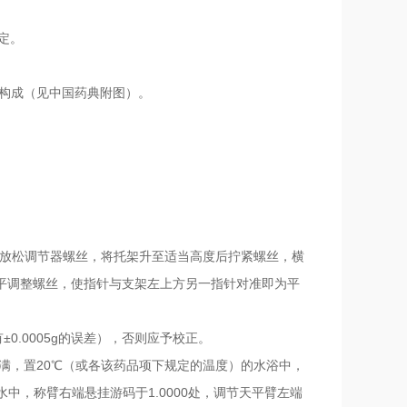
定。
分构成（见中国药典附图）。
上，放松调节器螺丝，将托架升至适当高度后拧紧螺丝，横
平调整螺丝，使指针与支架左上方另一指针对准即为平
0.0005g的误差），否则应予校正。
分满，置20℃（或各该药品项下规定的温度）的水浴中，
中，称臂右端悬挂游码于1.0000处，调节天平臂左端