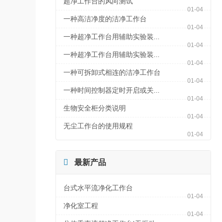
超净工作台的风向测试
01-04
一种高洁净度的洁净工作台
01-04
一种超净工作台用辅助实验装...
01-04
一种超净工作台用辅助实验装...
01-04
一种可拆卸式相连的洁净工作台
01-04
一种时间控制器定时开启或关...
01-04
生物安全柜分类说明
01-04
无尘工作台的使用规程
01-04

最新产品
台式水平流净化工作台
01-04
净化室工程
01-04