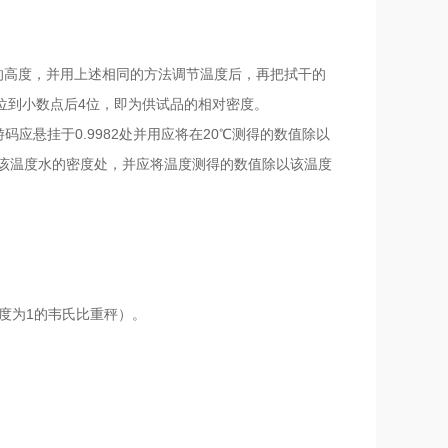
的高度，并用上述相同的方法调节温度后，再把拭干的
位到小数点后4位，即为供试品的相对密度。
码应悬挂于0.9982处并用应将在20℃测得的数值除以
于该温度水的密度处，并应将温度测得的数值除以该温度
密度为1的韦氏比重秤）。