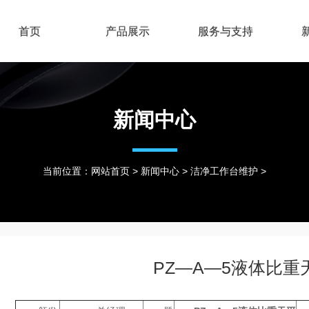
首页
产品展示
服务与支持
新闻中心
当前位置：
网站首页
>
新闻中心
>
洁净工作台维护
>
PZ—A—5液体比