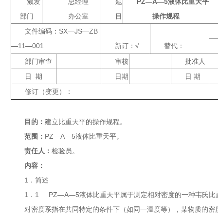
颁发
总经理
题
PZ
—
A
—
5
液体比重天平
部门
办公室
目
操作规程
文件编码：SX—JS—ZB
—11—001
新订：√
替代：
部门审查
审核
批准人
日 期
日期
日 期
修订（变更）：
目的：
建立比重天平的操作规程。
范围：
PZ—A—5液体比重天平。
责任人：
检验员。
内容：
1．简述
1．1 PZ—A—5液体比重天平属于测定相对密度的一种韦氏比
对密度系指在共同特定的条件下（如同一温度等），某物质的密