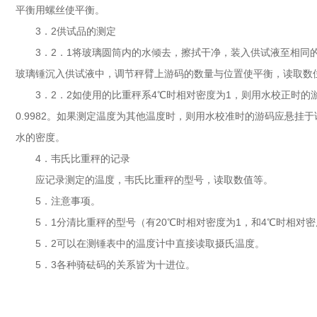
平衡用螺丝使平衡。
3．2供试品的测定
3．2．1将玻璃圆筒内的水倾去，擦拭干净，装入供试液至相同
玻璃锤沉入供试液中，调节秤臂上游码的数量与位置使平衡，读取数
3．2．2如使用的比重秤系4℃时相对密度为1，则用水校正时的游
0.9982。如果测定温度为其他温度时，则用水校准时的游码应悬挂
水的密度。
4．韦氏比重秤的记录
应记录测定的温度，韦氏比重秤的型号，读取数值等。
5．注意事项。
5．1分清比重秤的型号（有20℃时相对密度为1，和4℃时相对
5．2可以在测锤表中的温度计中直接读取摄氏温度。
5．3各种骑砝码的关系皆为十进位。