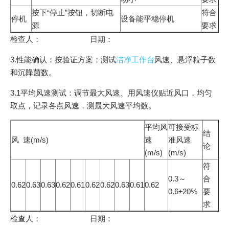
按下“停止”按钮，切断电
符合
停机
设备能平稳停机
源
要求
检查人： 日期：
3.性能确认：按验证方案；测试
洁净工作台
风速、悬浮粒子数
和沉降菌数。
3.1平均风速测试：调节最大风速、用风速仪贴近风口，均匀
取点，记录各点风速，测最大风速平均数。
平均风
可接受标
结
风 速(m/s)
速
准风速
论
(m/s)
(m/s)
符
0.3～
合
0.62
0.63
0.63
0.62
0.61
0.62
0.62
0.63
0.61
0.62
0.6±20%
要
求
检查人： 日期：