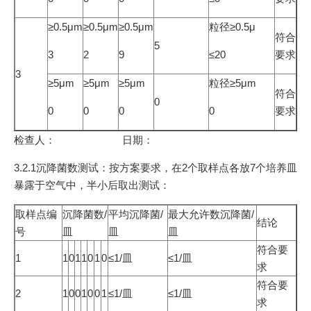
≥0.5μm
≥0.5μm
≥0.5μm
粒径≥0.5μ
符合
5
3
2
9
≤20
要求
3
≥5μm
≥5μm
≥5μm
粒径≥5μm
符合
0
0
0
0
0
要求
检查人： 日期：
3.2.1沉降菌数测试：按方案要求，在2个取样点各放7个培养皿
暴露于空气中，半小后取出测试：
取样点编
沉降菌数/
平均沉降菌/
最大允许数沉降菌/
结论
号
皿
皿
皿
符合要
1
1
0
1
1
0
1
0
≤1/皿
≤1/皿
求
符合要
2
1
0
0
1
0
0
1
≤1/皿
≤1/皿
求