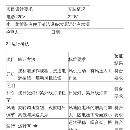
项目
设计要求
安装情况
电源
220V
220V
水
附近装有便于清洁设备水源
近处有水源
检查人： 日期：
2.2运行确认
验证
项目
验证方法
标准要求
结果
按标准操作规程，接通电
风机启动，有风送入工
符合
开机
源按钮、启动风机按钮。
作区
要求
照明
符合
和杀
按日光灯和紫外线灯按钮
日光灯、紫外线灯亮
要求
菌
风速
旋转调压旋钮、观察电压
风速随电压的增高而加
符合
调节
高低与风速关系
大，随电压下降而减小
要求
运转平稳、噪音低、振
符合
运行
运转30min
动小
要求