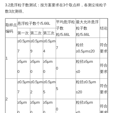
3.2悬浮粒子数测试：按方案要求在3个取点样，各测尘埃粒子
数3次测得。
平均悬浮粒
最大允许悬浮
悬浮粒子数个/5.66L
取样点
子数
粒子数
结论
编码
第一次
第二次
第三次
粒/5.66L
粒/5.66L
≥0.5μm
≥0.5μm
≥0.5μm
粒径
符合
7
7
9
4
≥0.5μm≤20
要求
1
≥5μm
≥5μm
≥5μm
粒径≥5μm
符合
0
0
0
0
≤0
要求
≥0.5μm
≥0.5μm
≥0.5μm
粒径≥0.5μm
符合
5
7
2
5
≤20
要求
2
≥5μm
≥5μm
≥5μm
粒径≥5μm
符合
0
0
0
0
≤0
要求