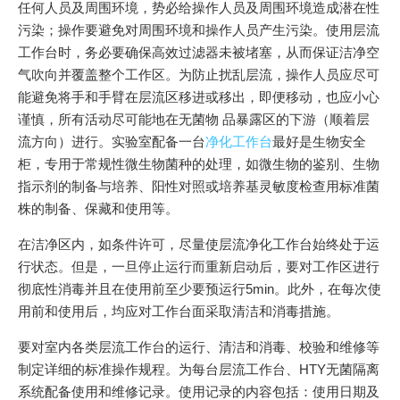
任何人员及周围环境，势必给操作人员及周围环境造成潜在性
污染；操作要避免对周围环境和操作人员产生污染。使用层流
工作台时，务必要确保高效过滤器未被堵塞，从而保证洁净空
气吹向并覆盖整个工作区。为防止扰乱层流，操作人员应尽可
能避免将手和手臂在层流区移进或移出，即便移动，也应小心
谨慎，所有活动尽可能地在无菌物 品暴露区的下游（顺着层
流方向）进行。实验室配备一台
净化工作台
最好是生物安全
柜，专用于常规性微生物菌种的处理，如微生物的鉴别、生物
指示剂的制备与培养、阳性对照或培养基灵敏度检查用标准菌
株的制备、保藏和使用等。
在洁净区内，如条件许可，尽量使层流净化工作台始终处于运
行状态。但是，一旦停止运行而重新启动后，要对工作区进行
彻底性消毒并且在使用前至少要预运行5min。此外，在每次使
用前和使用后，均应对工作台面采取清洁和消毒措施。
要对室内各类层流工作台的运行、清洁和消毒、校验和维修等
制定详细的标准操作规程。为每台层流工作台、HTY无菌隔离
系统配备使用和维修记录。使用记录的内容包括：使用日期及