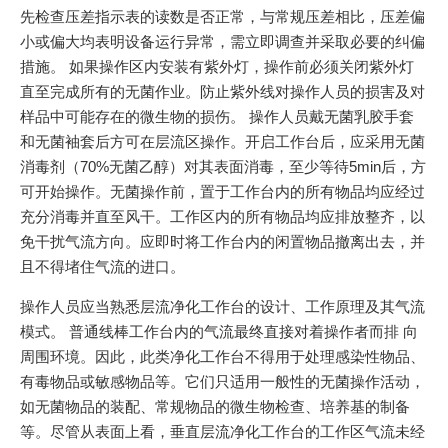
先检查压差指示表的读数是否正常，与常规压差相比，压差偏
小或偏大均表明设备运行异常，需立即调查并采取必要的纠偏
措施。 如果操作区内安装有紫外灯，操作前必须关闭紫外灯
直至完成所有的无菌作业。防止紫外线对操作人员的损害及对
样品中可能存在的微生物的损伤。 操作人员戴无菌乳胶手套
和无菌袖套后方可在层流区操作。开启工作台后，应采用无菌
消毒剂（70%无菌乙醇）对其表面消毒，至少等待5min后，方
可开始操作。无菌操作前，置于工作台内的所有物品均应经过
充分消毒并直至风干。工作区内的所有物品均应排放整齐，以
免干扰气流方向。应即时将工作台内的闲置物品撤离出去，并
且不得堵住气流的进口。
操作人员应当熟悉层流净化工作台的设计、工作原理及其气流
模式。 普通线棒工作台内的气流最终直接对着操作者而排 向
周围环境。因此，此类净化工作台不得用于处理感染性物品、
有毒物品或敏感物品等。它们只适用一般性的无菌操作活动，
如无菌物品的装配、常规物品的微生物检查、培养基的制备
等。尽管从表面上看，垂直层流净化工作台的工作区气流未经