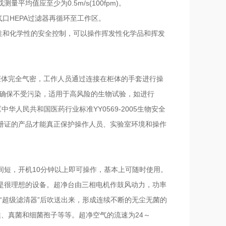
均值应至少为0.5m/s(100fpm)。
气口HEPA过滤器再循环至工作区。
物性和化学性的安全控制，可以操作挥发性化学品和挥发
柜体完全气密，工作人员通过连接在柜体的手套进行操
全柜以确保不受污染，适用于高风险的生物试验，如进行
华人民共和国医药行业标准YY0569-2005生物安全
册证的产品才能真正保护操作人员、实验室环境和操作
间短，开机10分钟以上即可操作，基本上可随时使用。
是很理想的设备。超净台由三相电机作鼓风动力，功率
的“超级滤清器”后吹送出来，形成连续不断的无尘无菌的
尘埃、真菌和细菌孢子等等。超净空气的流速为24～