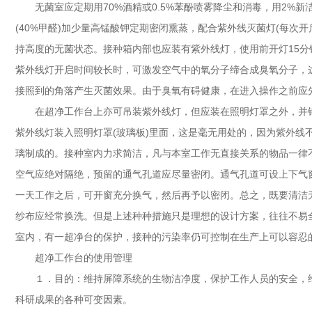
无菌室应定期用70%酒精或0.5%苯酚喷雾降尘和消毒，用2%新
(40%甲醛)加少量高锰酸钾定期密闭熏蒸，配合紫外线灭菌灯(每次
持高度的无菌状态。接种箱内部也应装有紫外线灯，使用前开灯15
紫外线灯开启时间较长时，可激发空气中的氧分子缔合成臭氧分子，
接照到的角落产生灭菌效果。由于臭氧有碍健康，在进入操作之前应
在超净工作台上亦可吊装紫外线灯，但应装在照明灯罩之外，并
紫外线灯装入照明灯罩(玻璃板)里面，这是毫无用处的，因为紫外线
璃制成的。接种室内力求简洁，凡与本室工作无直接关系的物品一律
空气应绝对隔绝，预留的通气孔道应尽量密闭。通气孔道可设上下气
一天工作之后，可开窗充分换气，然后再予以密闭。总之，既要清洁
纱布应经常换洗。但是上述种种措施只是理想的设计方案，往往不易
室内，有一超净台的保护，接种的污染率仍可控制在生产上可以容忍
超净工作台的使用管理
１．目的：维持屏障系统的生物洁净度，保护工作人员的安全，
科研成果的各种可变因素。