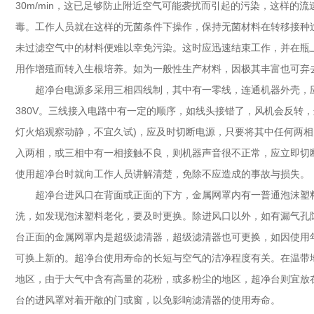
30m/min，这已足够防止附近空气可能袭扰而引起的污染，这样的
毒。工作人员就在这样的无菌条件下操作，保持无菌材料在转移接种
未过滤空气中的材料便难以幸免污染。这时应迅速结束工作，并在瓶
用作增殖而转入生根培养。如为一般性生产材料，因极其丰富也可弃
超净台电源多采用三相四线制，其中有一零线，连通机器外壳，
380V。三线接入电路中有一定的顺序，如线头接错了，风机会反转
灯火焰观察动静，不宜久试)，应及时切断电源，只要将其中任何两
入两相，或三相中有一相接触不良，则机器声音很不正常，应立即切
使用超净台时就向工作人员讲解清楚，免除不应造成的事故与损失。
超净台进风口在背面或正面的下方，金属网罩内有一普通泡沫塑
洗，如发现泡沫塑料老化，要及时更换。除进风口以外，如有漏气孔
台正面的金属网罩内是超级滤清器，超级滤清器也可更换，如因使用
可换上新的。超净台使用寿命的长短与空气的洁净程度有关。在温带
地区，由于大气中含有高量的花粉，或多粉尘的地区，超净台则宜放
台的进风罩对着开敞的门或窗，以免影响滤清器的使用寿命。