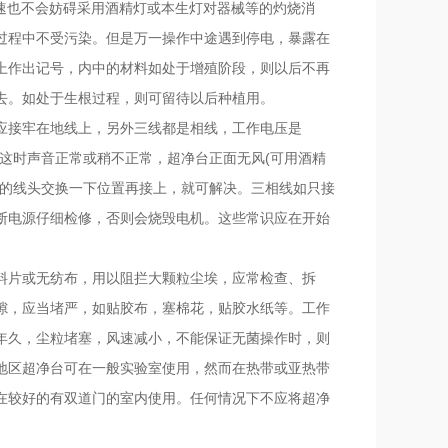
流速也不会妨碍采用酒精灯或本生灯对器械等的灼烧消
过程中不受污染。但是万一操作中途遇到停电，暴露在
上作出记号，内中的材料如处于增殖阶段，则以后不再
去。如处于生根过程，则可留待以后种植用。
应接牢在地线上，另外三线都是相线，工作电压是
，这时声音正常或稍不正常，超净台正面无风(可用酒精
相的线头交换一下位置再接上，就可解决。三相线如只接
断电源仔细检修，否则会烧毁电机。这些常识应在开始
料片或无纺布，用以阻拦大颗粒尘埃，应常检查、拆
隙，应当堵严，如贴胶布，塞棉花，贴胶水纸等。工作
年久，尘粒堵塞，风速减小，不能保证无菌操作时，则
地区超净台可在一般实验室使用，然而在热带或亚热带
在较好的有双道门的室内使用。任何情况下不应将超净