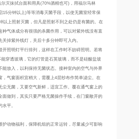
洁尔灭抹拭台面和用具(70%酒精也可)，用福尔马林
开启15分钟以上)等等消毒灭菌手段，以使无菌室经常保
分钟以上照射灭菌，但凡是照射不到之处仍是有菌的。在
这种气体成分有很强的杀菌作用，可以对紫外线没有直
先关掉紫外线灯，关后十多分钟即可入内。
错开照明灯平行排列，这样在工作时不妨碍照明。若将
不能穿透玻璃，它的灯管是石英玻璃，而不是硅酸盐玻
不能放入，以利保持无菌状态。接种室内的空气与外界
窗，气窗面积宜稍大，需覆上4层纱布作简单滤尘。在
无尘无菌，又要空气新鲜，适宜工作。覆在通气窗上的
全面做到，其实只要严格无菌操作手续，在门窗敞开的
的水平。
维护动物福利，保障机组的正常运转，尽量减少可影响