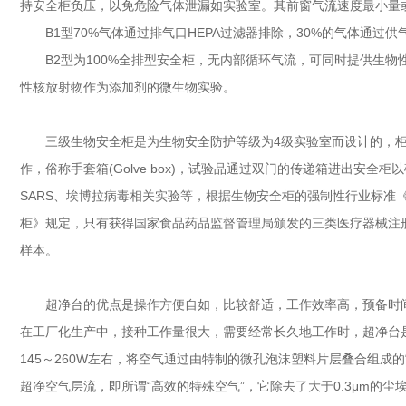
持安全柜负压，以免危险气体泄漏如实验室。其前窗气流速度最小量或测量平
B1型70%气体通过排气口HEPA过滤器排除，30%的气体通过供
B2型为100%全排型安全柜，无内部循环气流，可同时提供生
性核放射物作为添加剂的微生物实验。
三级生物安全柜是为生物安全防护等级为4级实验室而设计的，
作，俗称手套箱(Golve box)，试验品通过双门的传递箱进出安
SARS、埃博拉病毒相关实验等，根据生物安全柜的强制性行业标准《中
柜》规定，只有获得国家食品药品监督管理局颁发的三类医疗器械注
样本。
超净台的优点是操作方便自如，比较舒适，工作效率高，预备时
在工厂化生产中，接种工作量很大，需要经常长久地工作时，超净台
145～260W左右，将空气通过由特制的微孔泡沫塑料片层叠合组成
超净空气层流，即所谓“高效的特殊空气”，它除去了大于0.3μm的