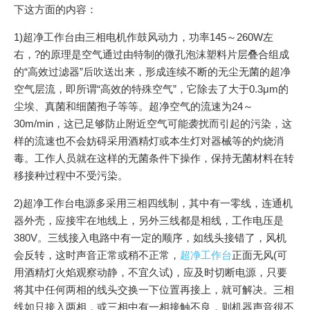
下这方面的内容：
1)超净工作台由三相电机作鼓风动力，功率145～260W左
右，?的原理是空气通过由特制的微孔泡沫塑料片层叠合组成
的“高效过滤器”后吹送出来，形成连续不断的无尘无菌的超净
空气层流，即所谓“高效的特殊空气”，它除去了大于0.3μm的
尘埃、真菌和细菌孢子等等。超净空气的流速为24～
30m/min，这已足够防止附近空气可能袭扰而引起的污染，这
样的流速也不会妨碍采用酒精灯或本生灯对器械等的灼烧消
毒。工作人员就在这样的无菌条件下操作，保持无菌材料在转
移接种过程中不受污染。
2)超净工作台电源多采用三相四线制，其中有一零线，连通机
器外壳，应接牢在地线上，另外三线都是相线，工作电压是
380V。三线接入电路中有一定的顺序，如线头接错了，风机
会反转，这时声音正常或稍不正常，
超净工作台
正面无风(可
用酒精灯火焰观察动静，不宜久试)，应及时切断电源，只要
将其中任何两相的线头交换一下位置再接上，就可解决。三相
线如只接入两相，或三相中有一相接触不良，则机器声音很不