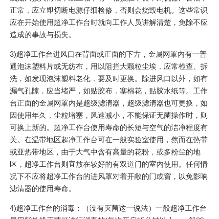
正常，应立即切断电源仔细检修，否则会烧毁电机。这些常识
应在开始使用超净工作台时就向工作人员讲解清楚，免除不应
造成的事故与损失。
3)超净工作台进风口在背面或正面的下方，金属网罩内有一普
通泡沫塑料片或无纺布，用以阻拦大颗粒尘埃，应常检查、拆
洗，如发现泡沫塑料老化，要及时更换。除进风口以外，如有
漏气孔隙，应当堵严，如贴胶布，塞棉花，贴胶水纸等。工作
台正面的金属网罩内是超级滤清器，超级滤清器也可更换，如
因使用年久，尘粒堵塞，风速减小，不能保证无菌操作时，则
可换上新的。超净工作台使用寿命的长短与空气的洁净程度有
关。在温带地区超净工作台可在一般实验室使用，然而在热带
或亚热带地区，由于大气中含有高量的花粉，或多粉尘的地
区，超净工作台则宜放在较好的有双道门的室内使用。任何情
况下不应将超净工作台的进风罩对着开敞的门或窗，以免影响
滤清器的使用寿命。
4)超净工作台的消毒：（没有灭菌这一说法）一般超净工作台