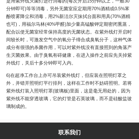
是用紫外线灭菌灯进行消毒的(每次开启15分钟以上，一般30
分钟即可)等等消毒，另外无菌室应定期用70%酒精或0.5%苯
酚喷雾降尘和消毒，用2%新洁尔灭抹拭台面和用具(70%酒精
也可)，用福尔马林(40%甲醛)加少量高锰酸钾定期密闭熏蒸，
配合以使无菌室经常保持高度的无菌状态。在紫外线灯开启时
间较长时，可激发空气中的氧分子缔合成臭氧分子，这种气体
成分有很强的杀菌作用，可以对紫外线没有直接照到的角落产
生灭菌效果。由于臭氧有碍健康，在进入操作之前应先关掉紫
外线灯，关后十多分钟即可入内。
6)在超净工作台上亦可吊装紫外线灯，但应装在照明灯罩之
外，并错开照明灯平行排列，这样在工作时不妨碍照明。若将
紫外线灯装入照明灯罩(玻璃板)里面，这是毫无用处的，因为
紫外线不能穿透玻璃，它的灯管是石英玻璃，而不是硅酸盐玻
璃制成的。
联系我们