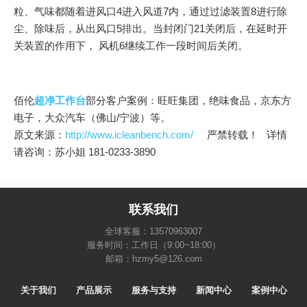
粒、气味都随着进风口4进入风道7内，通过过滤装置8进行除
尘、除味后，从出风口5排出。当封闭门21关闭后，在延时开
关装置的作用下， 风机6继续工作一段时间后关闭。
佰伦
超净工作台
部分客户案例：旺旺集团，绝味食品，京东方
电子，大众汽车（佛山/宁波）等。
原文来源：
http://www.icleanbench.com/
严禁转载！ 详情
请咨询：苏小姐 181-0233-3890
联系我们
全球客服：13570963007
服务时间：工作日（9:00~18:00）
邮箱：hzmy5@126.com
关于我们
产品展示
服务与支持
新闻中心
案例中心